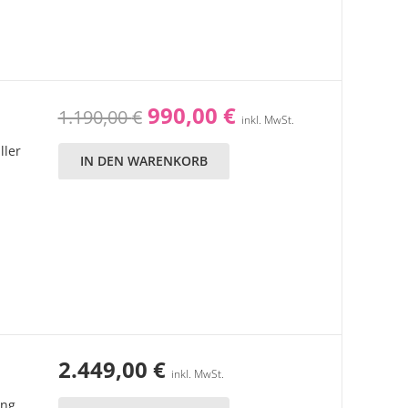
Ursprünglicher
Aktueller
990,00
€
1.190,00
€
inkl. MwSt.
Preis
Preis
ller
war:
ist:
IN DEN WARENKORB
1.190,00 €
990,00 €.
2.449,00
€
inkl. MwSt.
ing