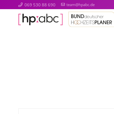
069 530 88 690
team@hpabc.de