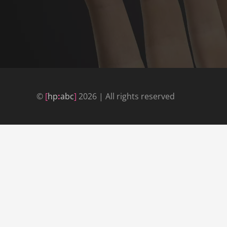
©
[
hp
:
abc
]
2026 | All rights reserved