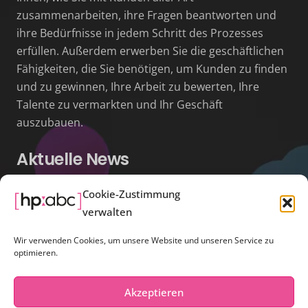
zusammenarbeiten, ihre Fragen beantworten und
ihre Bedürfnisse in jedem Schritt des Prozesses
erfüllen. Außerdem erwerben Sie die geschäftlichen
Fähigkeiten, die Sie benötigen, um Kunden zu finden
und zu gewinnen, Ihre Arbeit zu bewerten, Ihre
Talente zu vermarkten und Ihr Geschäft
auszubauen.
Aktuelle News
Hochzeitsbranche in 2022/23
Cookie-Zustimmung
verwalten
29. Juli 2022
Wedding Planner Days
Wir verwenden Cookies, um unsere Website und unseren Service zu
optimieren.
29. Juli 2022
Kontakt
Akzeptieren