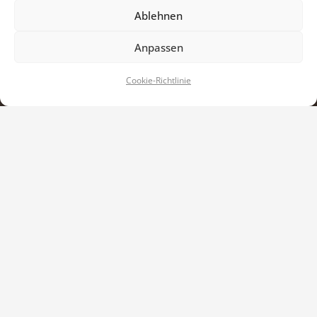
Ablehnen
team@hpabc.de
+49 (0)69 530 88 690
Anpassen
[hp:abc] by Celebrations Events Group
Cookie-Richtlinie
Heddernheimer Landstr. 43
60439 Frankfurt am Main